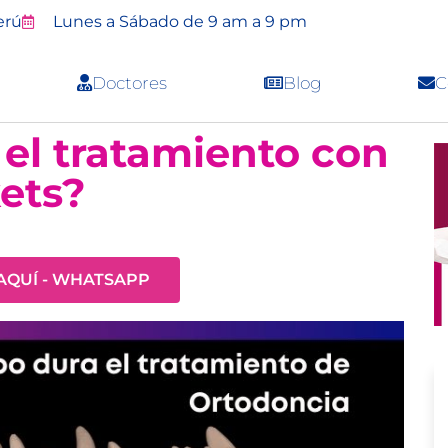
erú
Lunes a Sábado de 9 am a 9 pm
Doctores
Blog
C
el tratamiento con
ets?
 AQUÍ - WHATSAPP