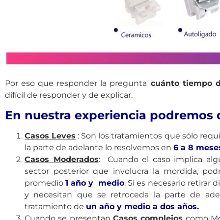
Por eso que responder la pregunta
cuánto tiempo du
difícil de responder y de explicar.
En nuestra experiencia podremos da
Casos Leves
: Son los tratamientos que sólo requ
la parte de adelante lo resolvemos en
6 a 8 mese
Casos Moderados
: Cuando el caso implica algu
sector posterior que involucra la mordida, po
promedio
1 año y medio
. Si es necesario retirar
y necesitan que se retroceda la parte de ad
tratamiento de
un año y medio a dos años.
Cuando se presentan
Casos complejos
como Mor