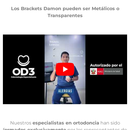
Los Brackets Damon pueden ser Metálicos o
Transparentes
Nuestros
especialistas en ortodoncia
han sido
f
ormados exclusivamente
por los representantes de